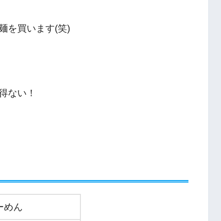
を買います(笑)
得ない！
ーめん