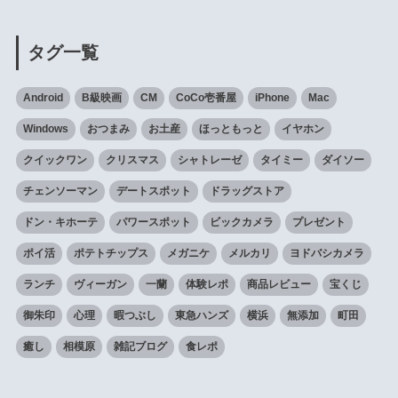
タグ一覧
Android
B級映画
CM
CoCo壱番屋
iPhone
Mac
Windows
おつまみ
お土産
ほっともっと
イヤホン
クイックワン
クリスマス
シャトレーゼ
タイミー
ダイソー
チェンソーマン
デートスポット
ドラッグストア
ドン・キホーテ
パワースポット
ビックカメラ
プレゼント
ポイ活
ポテトチップス
メガニケ
メルカリ
ヨドバシカメラ
ランチ
ヴィーガン
一蘭
体験レポ
商品レビュー
宝くじ
御朱印
心理
暇つぶし
東急ハンズ
横浜
無添加
町田
癒し
相模原
雑記ブログ
食レポ