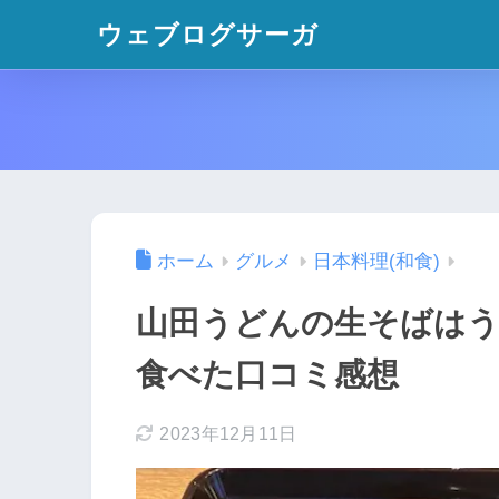
ウェブログサーガ
ホーム
グルメ
日本料理(和食)
山田うどんの生そばは
食べた口コミ感想
2023年12月11日