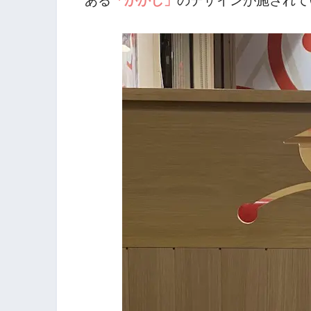
ある
「かかし」
のデザインが施されて