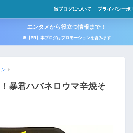
当ブログについて
プライバシーポ
エンタメから役立つ情報まで！
※【PR】本ブログはプロモーションを含みます
ソン
に！暴君ハバネロウマ辛焼そ