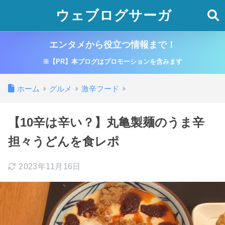
ウェブログサーガ
エンタメから役立つ情報まで！
※【PR】本ブログはプロモーションを含みます
ホーム
グルメ
激辛フード
【10辛は辛い？】丸亀製麺のうま辛
担々うどんを食レポ
2023年11月16日