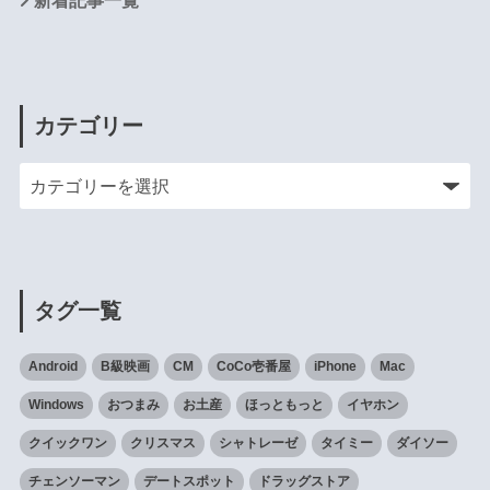
カテゴリー
タグ一覧
Android
B級映画
CM
CoCo壱番屋
iPhone
Mac
Windows
おつまみ
お土産
ほっともっと
イヤホン
クイックワン
クリスマス
シャトレーゼ
タイミー
ダイソー
チェンソーマン
デートスポット
ドラッグストア