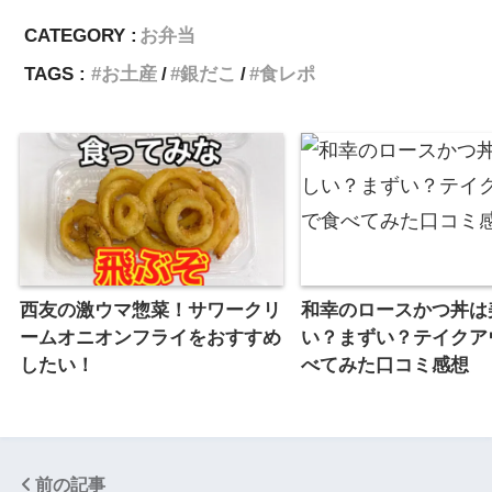
CATEGORY :
お弁当
TAGS :
お土産
銀だこ
食レポ
西友の激ウマ惣菜！サワークリ
和幸のロースかつ丼は
ームオニオンフライをおすすめ
い？まずい？テイクア
したい！
べてみた口コミ感想
前の記事