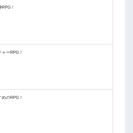
RPG！
ャーRPG！
めのRPG！