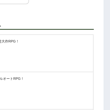
ム
大作RPG！
ルオートRPG！